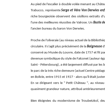
Au pied de l'escalier à double volée menant au Châte
Trabucco, représente
Serge et Véra Von Derwies en
riche bourgeoisie observent des oisillons extraits d'u
l'une des meilleures réussites de Valrose. Un
Buste d
l'ancien bureau du baron Von Derwies.
Proche de l'oliveraie (au niveau actuel de la Biblioth
circulaire.
Il s'agit plus précisément de la
Baigneuse
d'
conservé au Musée du Louvre, date de 1757 et fit pa
devenue symbolique du style de Falconet (auteur égal
Saint - Pétersbourg), a été largement diffusé par les b
le parc de la très riche demeure (actuel Centre pédag
en Bolivie, entre 1915 et 1927 - alors qu'il était jus
En se dirigeant vers le " Petit Château ", au nivea
quasiment grandeur nature, attribué antérieurement
Bien éloignées du modernisme de TroubetzkoÏ, d