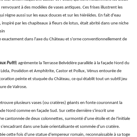
s renvoyant à des modèles de vases antiques. Ces frises illustrent les
i règne aussi sur les eaux douces et sur les Néréides. En fait d'eau
inspiré par les chapiteaux à fleurs de lotus, était abrité dans une niche
sin
ue exactement dans l'axe du Château et s'orne conventionnellement de
aux Putti
) agrémente la Terrasse Belvédère parallèle à la façade Nord du
éda, Poséidon et Amphitrite, Castor et Pollux, Vénus entourée de
coration peinte et stuquée du Château, ce qui établit tout un subtil jeu
eure de Valrose.
etrouve plusieurs vases (ou cratères) géants en fonte couronnant la
açade Nord comme en façade Sud. Sur cette dernière s'inscrit une
e cantonnée de deux colonnettes, surmonté d'une étoile et de l'initiale
encadrant dans une baie orientalisante et sommée d'un cratère.
e cette fois d'une statue d'empereur romain, reconnaissable à sa toge