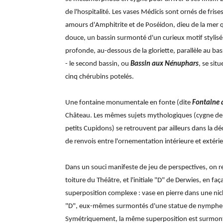
de l'hospitalité. Les vases Médicis sont ornés de frise
amours d'Amphitrite et de Poséidon, dieu de la mer qu
douce, un bassin surmonté d'un curieux motif stylisé, 
profonde, au-dessous de la gloriette, parallèle au bas
- le second bassin, ou
Bassin aux Nénuphars
, se sit
cinq chérubins potelés.
Une fontaine monumentale en fonte (dite
Fontaine 
Château. Les mêmes sujets mythologiques (cygne de L
petits Cupidons) se retrouvent par ailleurs dans la dé
de renvois entre l'ornementation intérieure et extéri
Dans un souci manifeste de jeu de perspectives, on r
toiture du Théâtre, et l'initiale "D" de Derwies, en f
superposition complexe : vase en pierre dans une nich
"D", eux-mêmes surmontés d'une statue de nymphe s'
Symétriquement, la même superposition est surmonté