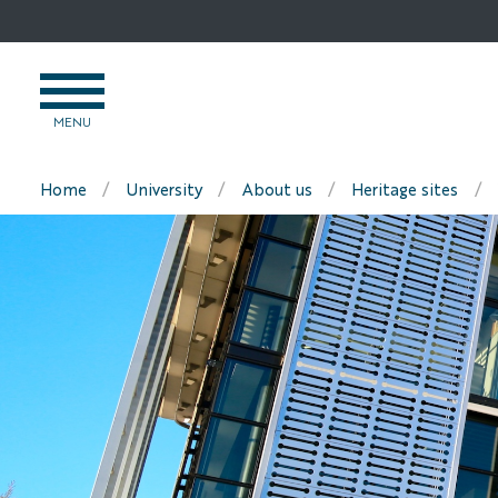
Go
to
content
OPEN
MENU
MENU
Home
University
About us
Heritage sites