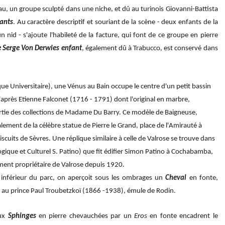
au, un groupe sculpté dans une niche, et dû au turinois Giovanni-Battista
fants
. Au caractère descriptif et souriant de la scène - deux enfants de la
n nid - s'ajoute l'habileté de la facture, qui font de ce groupe en pierre
e Serge Von Derwies enfant
, également dû à Trabucco, est conservé dans
èque Universitaire), une Vénus au Bain occupe le centre d'un petit bassin
après Etienne Falconet (1716 - 1791) dont l'original en marbre,
rtie des collections de Madame Du Barry. Ce modèle de Baigneuse,
ement de la célèbre statue de Pierre le Grand, place de l'Amirauté à
iscuits de Sèvres. Une réplique similaire à celle de Valrose se trouve dans
ogique et Culturel S. Patino) que fit édifier Simon Patino à Cochabamba,
tement propriétaire de Valrose depuis 1920.
u inférieur du parc, on aperçoit sous les ombrages un
Cheval
en fonte,
 au prince Paul Troubetzkoï (1866 -1938), émule de Rodin.
eux
Sphinges
en pierre chevauchées par un
Eros
en fonte encadrent le