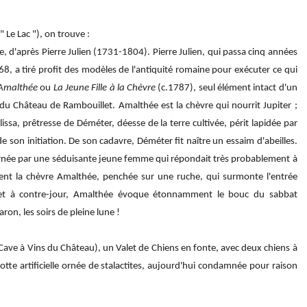
Le Lac "), on trouve :
te, d'après Pierre Julien (1731-1804). Pierre Julien, qui passa cinq années
68, a tiré profit des modèles de l'antiquité romaine pour exécuter ce qui
 Amalthée
ou
La Jeune Fille à la Chèvre
(c.1787), seul élément intact d'un
e du Château de Rambouillet. Amalthée est la chèvre qui nourrit Jupiter ;
ssa, prêtresse de Déméter, déesse de la terre cultivée, périt lapidée par
s de son initiation. De son cadavre, Déméter fit naître un essaim d'abeilles.
incarnée par une séduisante jeune femme qui répondait très probablement à
ment la chèvre Amalthée, penchée sur une ruche, qui surmonte l'entrée
 et à contre-jour, Amalthée évoque étonnamment le bouc du sabbat
ron, les soirs de pleine lune !
ave à Vins du Château), un Valet de Chiens en fonte, avec deux chiens à
 grotte artificielle ornée de stalactites, aujourd'hui condamnée pour raison