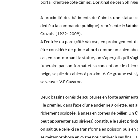
portail d'entrée côté Cimiez. L'original de ces Sphinge
A proximité des bâtiments de Chimie, une statue co
dédié à la commande publique) représente l
e
Génie
Crozals (1922- 2009).
A l'entrée du parc (côté Valrose, en prolongement du
être considéré de prime abord comme un chien aboyan
car, en contournant la statue, on s'aperçoit qu'il s'ag
funéraire par son format et sa conception : le chien s
neige, sa pile de cahiers à proximité. Ce groupe est sign
sa veuve : V.F Cavaroc.
Deux bassins ornés de sculptures en fonte agrémenten
- le premier, dans l'axe d'une ancienne gloriette, est
richement sculptée, à anses en cornes de bélier. Un
C
peut apparenter aux sirènes) constitue le sujet prin
on sait que celle-ci se transforma en poisson puis e
se métamorphosa en cygne pour arriver à ses fins... 