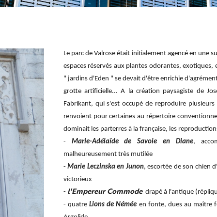
Le parc de Valrose était initialement agencé en une succ
espaces réservés aux plantes odorantes, exotiques, e
" jardins d'Eden " se devait d'être enrichie d'agréme
grotte artificielle... A la création paysagiste de 
Fabrikant, qui s'est occupé de reproduire plusieurs 
renvoient pour certaines au répertoire conventionne
dominait les parterres à la française, les reproduction
-
Marie-Adélaïde de Savoie en Diane
, acco
malheureusement très mutilée
-
Marie Leczinska en Junon
, escortée de son chien 
victorieux
l'Empereur Commode
-
drapé à l'antique (répliq
- quatre
Lions de Némée
en fonte, dues au maître fo