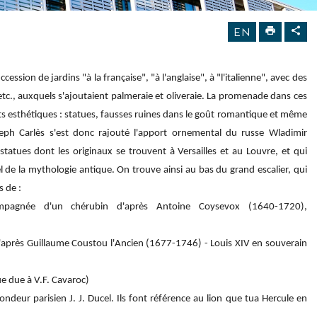
EN
ession de jardins "à la française", "à l'anglaise", à "l'italienne", avec des
tc., auxquels s'ajoutaient palmeraie et oliveraie. La promenade dans ces
nts esthétiques : statues, fausses ruines dans le goût romantique et même
Joseph Carlès s'est donc rajouté l'apport ornemental du russe Wladimir
statues dont les originaux se trouvent à Versailles et au Louvre, et qui
l de la mythologie antique.
On trouve ainsi au bas du grand escalier, qui
s de :
mpagnée d'un chérubin d'après Antoine Coysevox (1640-1720),
d'après Guillaume Coustou l'Ancien (1677-1746) - Louis XIV en souverain
ue due à V.F. Cavaroc)
ndeur parisien J. J. Ducel. Ils font référence au lion que tua Hercule en