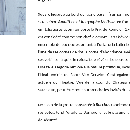
Argolide.
Sous le kiosque au bord du grand bassin (surnommé " 
- La chèvre Amalthée et la nymphe Mélissa
, en fon
en Italie après avoir remporté le Prix de Rome en 17
est considéré comme son chef-d'oeuvre :
La Chèvre
ensemble de sculptures ornant à l'origine la Laiteri
l'une de ses cornes devint la corne d'abondance. Méli
ses voisines, à qui elle refusait de révéler les secret
Une telle allégorie renvoie à la nature prolifique, 
l'idéal féminin du Baron Von Derwies. C'est égale
actuelle du Théâtre. Vue de la cour du Château
satanique, peut-être pour surprendre les invités du Ba
Non loin de la grotte consacrée à
Bacchus
(ancienne C
ses côtés, tend l'oreille.... Derrière lui subsiste une
de sécurité.