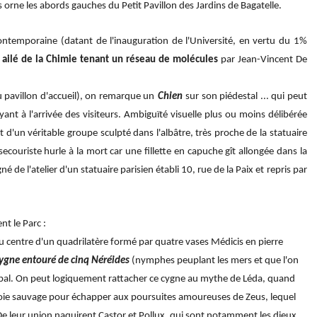
s orne les abords gauches du Petit Pavillon des Jardins de Bagatelle.
ntemporaine (datant de l'inauguration de l'Université, en vertu du 1%
 ailé de la Chimie tenant un réseau de molécules
par Jean-Vincent De
 pavillon d'accueil), on remarque un
Chien
sur son piédestal ... qui peut
t à l'arrivée des visiteurs. Ambiguïté visuelle plus ou moins délibérée
it d'un véritable groupe sculpté dans l'albâtre, très proche de la statuaire
ecouriste hurle à la mort car une fillette en capuche gît allongée dans la
é de l'atelier d'un statuaire parisien établi 10, rue de la Paix et repris par
t le Parc :
 au centre d'un quadrilatère formé par quatre vases Médicis en pierre
ygne entouré de cinq Néréides
(nymphes peuplant les mers et que l'on
cipal. On peut logiquement rattacher ce cygne au mythe de Léda, quand
n oie sauvage pour échapper aux poursuites amoureuses de Zeus, lequel
De leur union naquirent Castor et Pollux, qui sont notamment les dieux