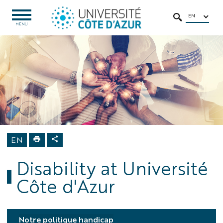
Go
Go
Navigation
Direct
Intranet/ENT
to
to
access
EN
OPEN
SEARCH
MENU
MENU
content
content
Home
University
Ethical and
Academic
Responsibility
Disability
Disability at
Université
Côte d'Azur
EN
Disability at Université
Côte d'Azur
Notre politique handicap